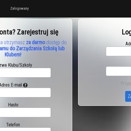
Zalogowany
onta? Zarejestruj się
Lo
z a otrzymasz
za darmo
dostęp do
Ad
amu do Zarządzania Szkołą lub
Klubem!
zwa Klubu/Szkoły
Przyp
Adres E-mail
Hasło
Telefon