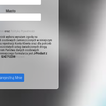
Miasto
min
oraz
Politykę Prywatności
cisk wyboru wyrażam zgodę na
h osobowych zamieszczonych w niniejszym
lu rejestracji Konta Klienta oraz dla potrzeb
 pozostałych usług świadczonych drogą
atorem Państwa danych osobowych
niniejszego formularza jest
J-Product z
P: 5242712238
Rozwiń
arejestruj Mnie