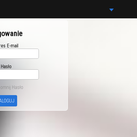
gowanie
res E-mail
Hasło
omnij Hasło