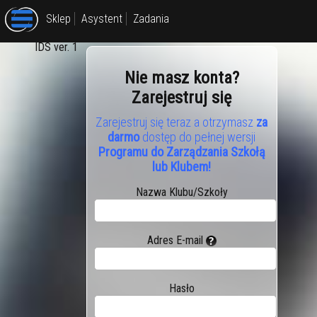
Sklep
Asystent
Zadania
IDS ver. 1
Nie masz konta?
Zarejestruj się
Zarejestruj się teraz a otrzymasz
za
darmo
dostęp do pełnej wersji
Programu do Zarządzania Szkołą
lub Klubem!
Nazwa Klubu/Szkoły
Adres E-mail
Hasło