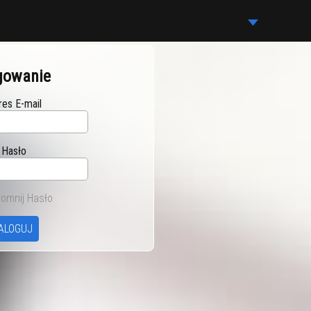
gowanie
res E-mail
Hasło
omnij Hasło