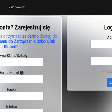
Zalogowany
onta? Zarejestruj się
Lo
z a otrzymasz
za darmo
dostęp do
Ad
amu do Zarządzania Szkołą lub
Klubem!
zwa Klubu/Szkoły
Przyp
Adres E-mail
Hasło
Telefon