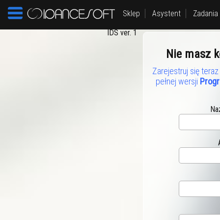
Sklep
Asystent
Zadania
IDS ver. 1
Nie masz k
Zarejestruj się tera
pełnej wersji
Progr
Na