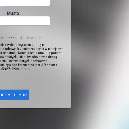
Miasto
min
oraz
Politykę Prywatności
cisk wyboru wyrażam zgodę na
h osobowych zamieszczonych w niniejszym
lu rejestracji Konta Klienta oraz dla potrzeb
 pozostałych usług świadczonych drogą
atorem Państwa danych osobowych
niniejszego formularza jest
J-Product z
P: 5242712238
Rozwiń
arejestruj Mnie